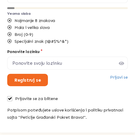
Veoma slaba
Najmanje 8 znakova
Mala i velika slova
Broj (0-9)
Specijalni znak (!@#$%^&*)
Ponovite lozinku
Prijavi se
Registruj se
Prijavite se za biltene
Potpisom potvrđujete uslove korišćenja i politiku privatnosi
sajta "Peticije Građanski Pokret Bravo!".