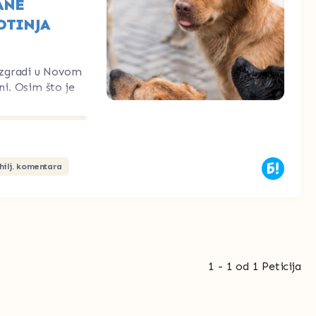
ANE
OTINJA
 u zgradi u Novom
i. Osim što je
0hilj. komentara
1 - 1 od 1 Peticija