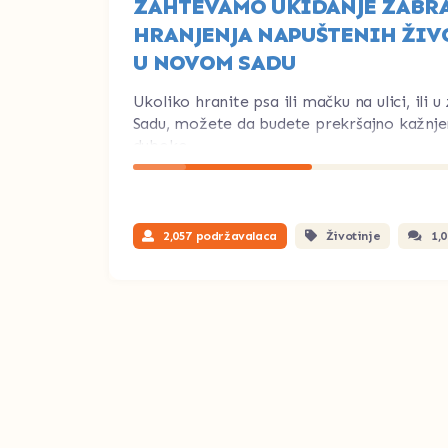
ZAHTEVAMO UKIDANJE ZABR
HRANJENJA NAPUŠTENIH ŽIV
U NOVOM SADU
Ukoliko hranite psa ili mačku na ulici, ili
Sadu, možete da budete prekršajno kažnjen
duboko ...
2,057 podržavalaca
Životinje
1,