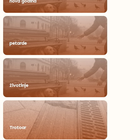
nova godina
petarde
životinje
Trotoar