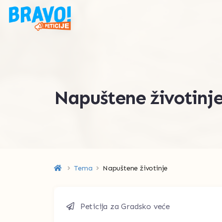
Napuštene životinj
Tema
Napuštene životinje
Peticija za Gradsko veće