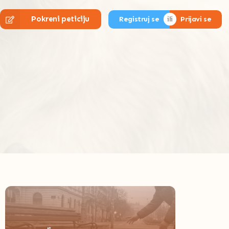
Pokreni peticiju
Registruj se
Prijavi se