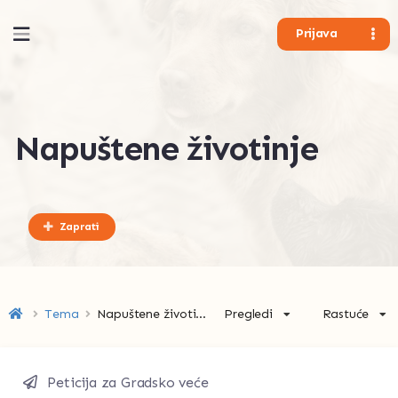
Prijava
Napuštene životinje
Zaprati
Pregledi
Rastuće
Tema
Napuštene životinje
Peticija za Gradsko veće