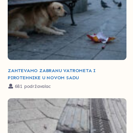
ZAHTEVAMO ZABRANU VATROMETA I
PIROTEHNIKE U NOVOM SADU
681 podržavalac