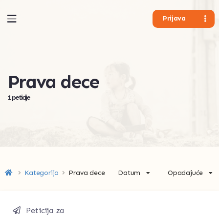
Prijava
Prava dece
1 peticije
Datum
Opadajuće
Kategorija
Prava dece
Peticija za