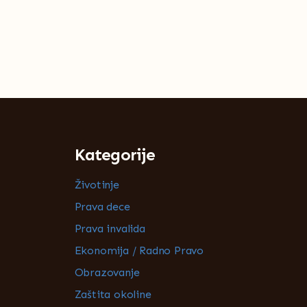
Kategorije
Životinje
Prava dece
Prava invalida
Ekonomija / Radno Pravo
Obrazovanje
Zaštita okoline