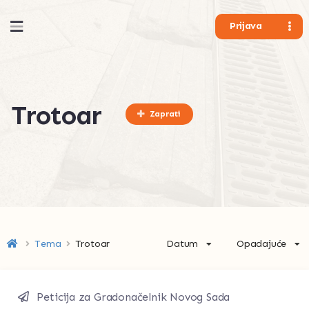
Prijava
Trotoar
Zaprati
Datum
Opadajuće
Tema
Trotoar
Peticija za Gradonačelnik Novog Sada