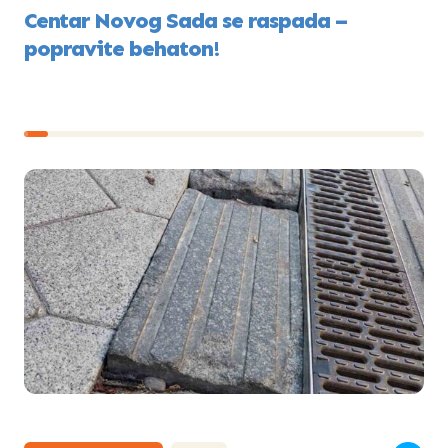
Centar Novog Sada se raspada –
popravite behaton!